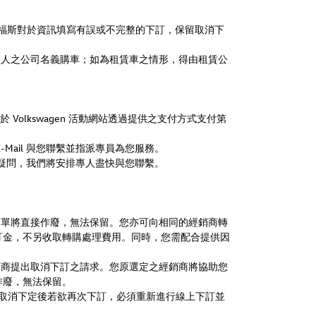
。台灣福斯對於資訊填寫有誤或不完整的下訂，保留取消下
察人之公司名義購車；如為租賃車之情形，得由租賃公
於 Volkswagen 活動網站透過提供之支付方式支付第
Mail 與您聯繫並指派專員為您服務。
您的疑問，我們將安排專人盡快與您聯繫。
訂單將直接作廢，無法保留。您亦可向相同的經銷商轉
車輛訂金，不另收取轉購處理費用。同時，您需配合提供因
銷商提出取消下訂之請求。您原選定之經銷商將協助您
作廢，無法保留。
還。取消下定後若欲再次下訂，必須重新進行線上下
訂
並