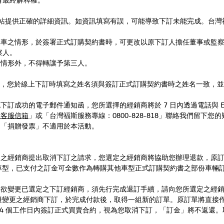
agen 活動網站提供正確的詳細資訊。如資訊填寫有誤，可能導致下訂未能完成
購車之情形，於簽署正式訂購契約書時，可更改以原下訂人擔任董事或監
察人。
之情形外，不得轉讓予第三人。
資訊，您於線上下
訂
時填寫之姓名須與
簽訂正式訂購契約書時之姓名一致，
並
認下
訂
成功的電子郵件通知函，您所選擇的經銷商將於 7 日內透過電話與 E-
斯客服信箱
」或「台灣福斯服務專線：0800-828-818」聯絡我們留下
，「捐贈發票」不適用於本活動。
定之經銷商提出取消下
訂
之請求，您選定之經銷商將協助您辦理退款，原
gen 車型，已支付之訂金可全數作為轉購其他車型正式訂購契約書之部份
如欲變更已選定之下訂經銷商，須先行完成退訂手續，請向您所選定之經
站重新向擬變更之經銷商下訂，於完成付款後，取得一組新的訂單。原訂單將直接
 14 個工作日內簽訂正式買賣合約，視為您取消下訂，「訂金」將不返