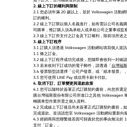
2. 線上下
訂
的權利與限制
2.1 您必須年滿 20 歲以上，並於 Volksw
訂
的權利。
2.2 線上下
訂
限以個人名義進行，如有需以公司名義
司購車，惟訂購人須為承租人或承租公司之董事或監
2.3 線上下訂所支付之訂金及下
訂
權利，除前項所述
3. 線上下
訂
程序
3.1 訂購人須透過 Volkswagen 活動網站填寫個人
1.1 條之訂金。
3.2 線上下訂程序成功完成後，您隨即會收到一封確
3.3 若未收到下
訂
成功的電子郵件，請透過「
台灣福
3.4 發票類型請選擇「公司戶發票」或「紙本發票」
3.5 您可使用 LINE Pay 或信用卡刷卡付款。
4. 取消下
訂
、訂單變更與退款政策
4.1 您可以隨時於簽署正式訂購契約書前，向您所選
購台灣福斯股份有限公司所進口之其他 Volkswa
轉購車型作業所需之個人資料。
4.2 完成線上下
訂
後且尚未簽署正式訂購契約書前，
完成退款。並須請您至 Volkswagen 活動網
4.3 經銷商與您聯繫後若因可歸責於您的事由無法於
支付「訂金」。