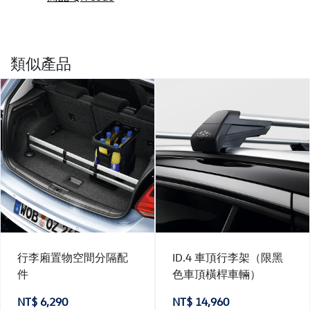
類似產品
行李廂置物空間分隔配
ID.4 車頂行李架（限黑
件
色車頂橫桿車輛）
NT$ 6,290
NT$ 14,960