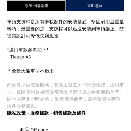
添加 到購物車
立即購買
車頂支撐桿是所有掛載配件的安裝基底。堅固耐用且重量
輕巧，最重要的是，支撐桿可以迅速安裝到車頂架上。防
盜鎖設計可降低失竊風險。
*適用車款參考如下*
- Tiguan AS
＊全景天窗車型不適用
此配件提供安裝服務，安裝工資需另行計價收費， 適用車
型、實際費用及相關服務請洽指定取貨之經銷據點為準。
顯示庫存非即時更新， 數量僅供參考，最新實際庫存請
洽各服務據點。
隱私政策
-
服務條款
-
銷售條款及條件
商品 QR code