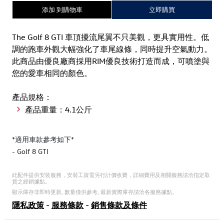
添加 到購物車
立即購買
The Golf 8 GTI 車頂擾流尾翼不只美觀，更具實用性。低
調的跑車外觀大幅強化了車尾線條，同時提升空氣動力。
此商品由優良廠商採用RIM優良技術打造而成，可噴塗與
您的愛車相同的顏色。
產品規格：
產品重量：4.1公斤
*適用車款參考如下*
- Golf 8 GTI
此配件提供安裝服務，安裝工資需另行計價收費，詳細費用及相關服務請洽指定取
貨之經銷據點。
顯示庫存非即時更新, 數量僅供參考, 最新實際庫存請洽各服務據點。
隱私政策
-
服務條款
-
銷售條款及條件