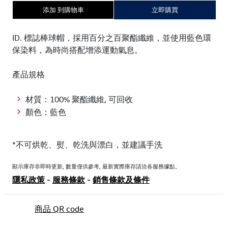
添加 到購物車
立即購買
ID. 標誌棒球帽，採用百分之百聚酯纖維，並使用藍色環
保染料，為時尚搭配增添運動氣息。
產品規格
材質：100% 聚酯纖維, 可回收
顏色：藍色
*不可烘乾、熨、乾洗與漂白，並建議手洗
顯示庫存非即時更新, 數量僅供參考, 最新實際庫存請洽各服務據點。
隱私政策
-
服務條款
-
銷售條款及條件
商品 QR code