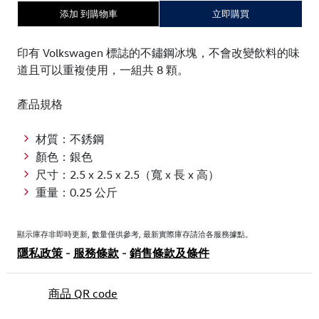
添加 到購物車
立即購買
印有 Volkswagen 標誌的不鏽鋼冰塊，不會改變飲料的味
道且可以重複使用，一組共 8 顆。
產品規格
材質：不銹鋼
顏色：銀色
尺寸：2.5 x 2.5 x 2.5（寬 x 長 x 高）
重量：0.25 公斤
顯示庫存非即時更新, 數量僅供參考, 最新實際庫存請洽各服務據點。
隱私政策
-
服務條款
-
銷售條款及條件
商品 QR code