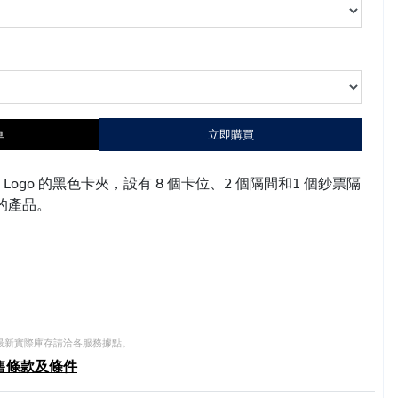
車
立即購買
 Logo 的黑色卡夾，設有 8 個卡位、2 個隔間和1 個鈔票隔
的產品。
 最新實際庫存請洽各服務據點。
售條款及條件