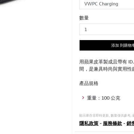
數量
添加 到購物
用蘋果皮革製成且帶有 ID.
間，是兼具時尚與實用性
產品規格
重量：100 公克
顯示庫存非即時更新, 數量僅供參考,
隱私政策
-
服務條款
-
銷