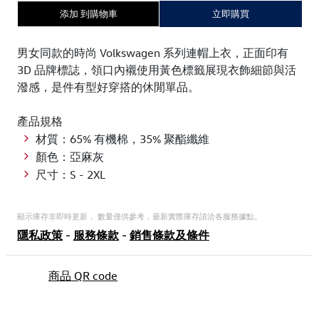
添加 到購物車
立即購買
男女同款的時尚 Volkswagen 系列連帽上衣，正面印有
3D 品牌標誌，領口內襯使用黃色標籤展現衣飾細節與活
潑感，是件有型好穿搭的休閒單品。
產品規格
材質：65% 有機棉，35% 聚酯纖維
顏色：亞麻灰
尺寸：S - 2XL
顯示庫存非即時更新， 數量僅供參考，最新實際庫存請洽各服務據點。
隱私政策
-
服務條款
-
銷售條款及條件
商品 QR code