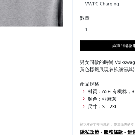
數量
添加 到購物
男女同款的時尚 Volksw
黃色標籤展現衣飾細節與
產品規格
材質：65% 有機棉，3
顏色：亞麻灰
尺寸：S - 2XL
顯示庫存非即時更新， 數量僅供參考
隱私政策
-
服務條款
-
銷