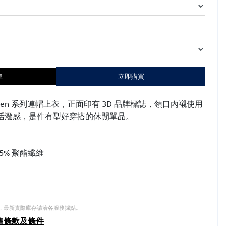
車
立即購買
agen 系列連帽上衣，正面印有 3D 品牌標誌，領口內襯使用
活潑感，是件有型好穿搭的休閒單品。
5% 聚酯纖維
，最新實際庫存請洽各服務據點。
售條款及條件