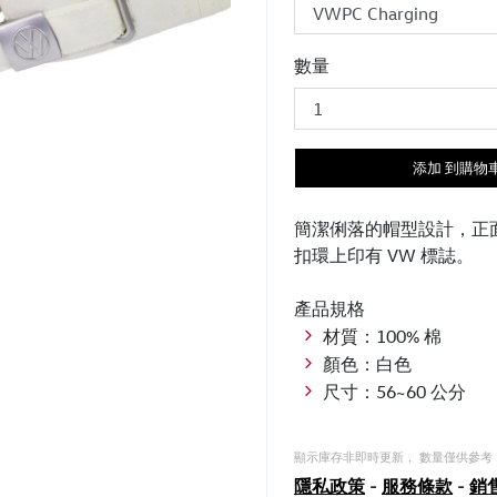
數量
添加 到購物
簡潔俐落的帽型設計，正面
扣環上印有 VW 標誌。
產品規格
材質：100% 棉
顏色：白色
尺寸：56~60 公分
顯示庫存非即時更新， 數量僅供參考
隱私政策
-
服務條款
-
銷