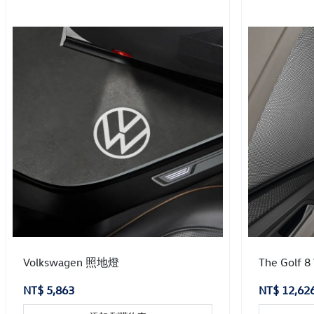
Volkswagen 照地燈
The Golf 
NT$ 5,863
NT$ 12,62